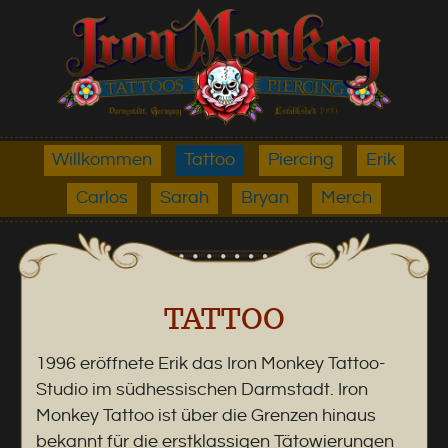
Willkommen
Tattoo
Piercing
Erik
Carlos
Sarah
Bryan
Merch
TATTOO
1996 eröffnete Erik das Iron Monkey Tattoo-
Studio im südhessischen Darmstadt. Iron
Monkey Tattoo ist über die Grenzen hinaus
bekannt für die erstklassigen Tätowierungen