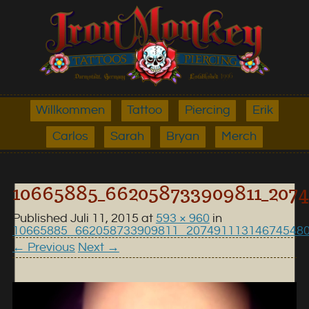
Willkommen
Tattoo
Piercing
Erik
Carlos
Sarah
Bryan
Merch
10665885_662058733909811_2074
Published
Juli 11, 2015
at
593 × 960
in
10665885_662058733909811_20749111314674548
← Previous
Next →