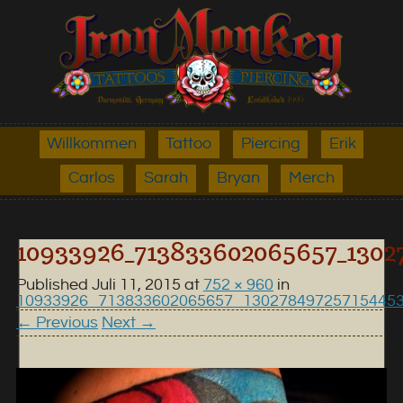
Willkommen
Tattoo
Piercing
Erik
Carlos
Sarah
Bryan
Merch
10933926_713833602065657_1302
Published
Juli 11, 2015
at
752 × 960
in
10933926_713833602065657_13027849725715445
← Previous
Next →