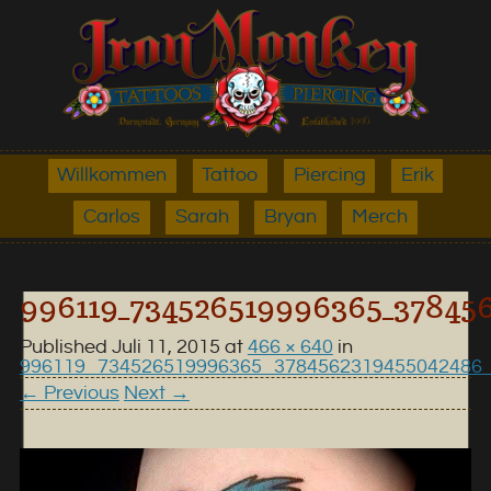
Willkommen
Tattoo
Piercing
Erik
Carlos
Sarah
Bryan
Merch
996119_734526519996365_37845
Published
Juli 11, 2015
at
466 × 640
in
996119_734526519996365_3784562319455042486
← Previous
Next →