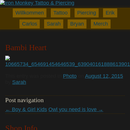
Willkommen
Tattoo
Piercing
Erik
Carlos
Sarah
Bryan
Merch
Bambi Heart
This entry was posted in
Photo
on
August 12, 2015
by
Sarah
.
Post navigation
←
Boy & Girl Kids
Owl you need is love
→
Shop Info