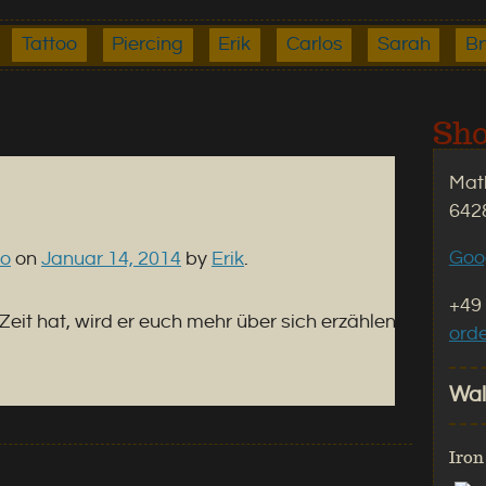
Tattoo
Piercing
Erik
Carlos
Sarah
B
Sho
Math
642
Goo
to
on
Januar 14, 2014
by
Erik
.
+49 
l Zeit hat, wird er euch mehr über sich erzählen
ord
Wal
Iron