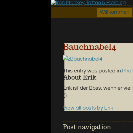
Willkommen
Bauchnabel4
This entry was posted in
Pho
About Erik
Erik ist der Boss, wenn er vie
;))
View all posts by Erik
→
Post navigation