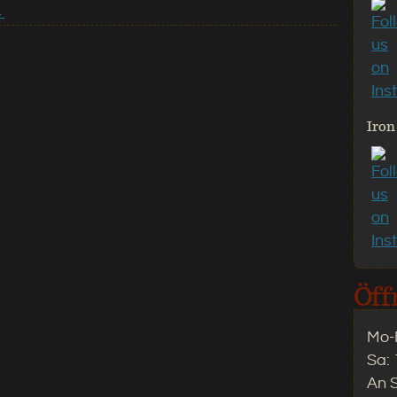
→
Iron
Öff
Mo-F
Sa: 
An 