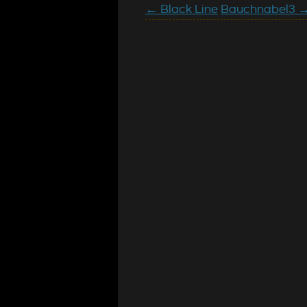
←
Black Line
Bauchnabel3