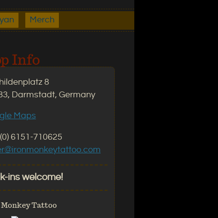
ryan
Merch
p Info
ildenplatz 8
83, Darmstadt, Germany
gle Maps
(0) 6151-710625
er@ironmonkeytattoo.com
k-ins welcome!
 Monkey Tattoo