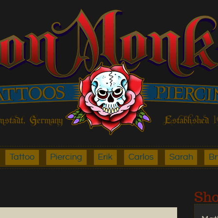
Tattoo
Piercing
Erik
Carlos
Sarah
B
Sho