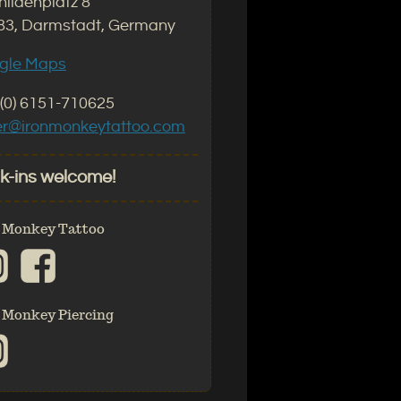
ildenplatz 8
83, Darmstadt, Germany
gle Maps
(0) 6151-710625
er@ironmonkeytattoo.com
k-ins welcome!
 Monkey Tattoo
 Monkey Piercing