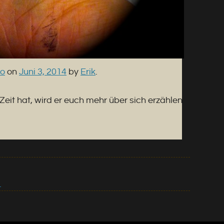
to
on
Juni 3, 2014
by
Erik
.
l Zeit hat, wird er euch mehr über sich erzählen
→