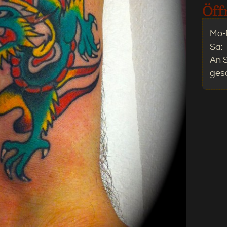
Öff
Mo-F
Sa: 
An 
ges