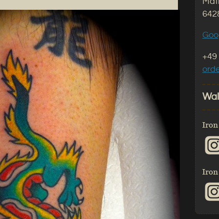
Math
642
Goo
+49 
ord
Wal
Iron
Iron