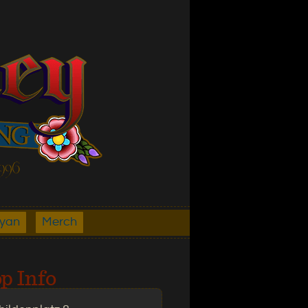
ryan
Merch
p Info