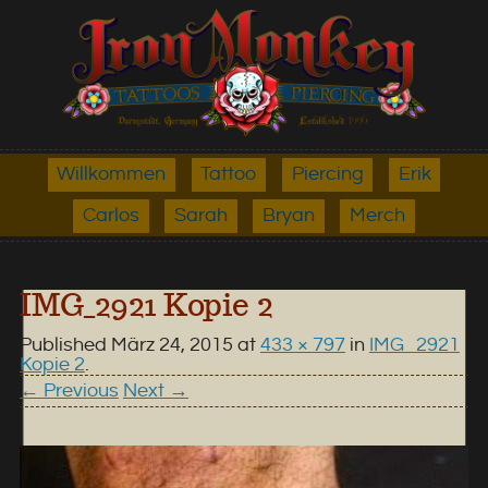
Willkommen
Tattoo
Piercing
Erik
Carlos
Sarah
Bryan
Merch
IMG_2921 Kopie 2
Published
März 24, 2015
at
433 × 797
in
IMG_2921
Kopie 2
.
← Previous
Next →