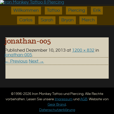
Willkommen
Tattoo
Piercing
Erik
Carlos
Sarah
Bryan
Merch
jonathan-005
Published
Dezember 10, 2013
at
1200 × 832
in
jonathan-005
.
← Previous
Next →
©1996-2026 Iron Monkey Tattoo und Piercing. Alle Rechte
vorbehalten. Lesen Sie unsere
Impressum
und
AGB
. Website von
Gear Brand
.
Datenschutzerklärung