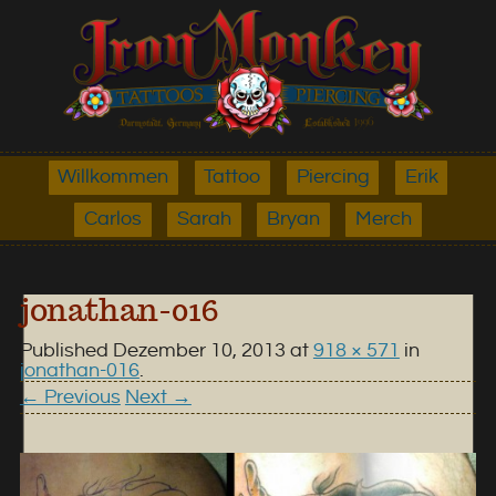
Willkommen
Tattoo
Piercing
Erik
Carlos
Sarah
Bryan
Merch
jonathan-016
Published
Dezember 10, 2013
at
918 × 571
in
jonathan-016
.
← Previous
Next →