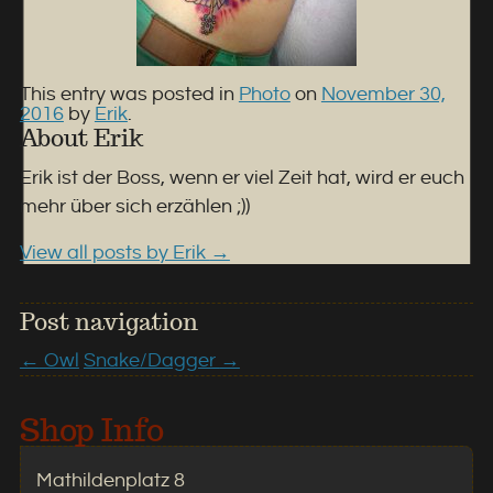
This entry was posted in
Photo
on
November 30,
2016
by
Erik
.
About Erik
Erik ist der Boss, wenn er viel Zeit hat, wird er euch
mehr über sich erzählen ;))
View all posts by Erik
→
Post navigation
←
Owl
Snake/Dagger
→
Shop Info
Mathildenplatz 8