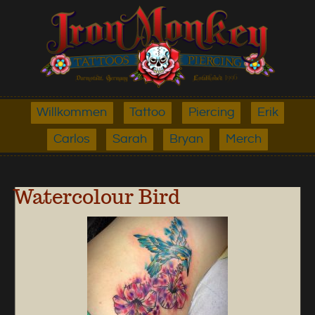
Willkommen
Tattoo
Piercing
Erik
Carlos
Sarah
Bryan
Merch
Watercolour Bird